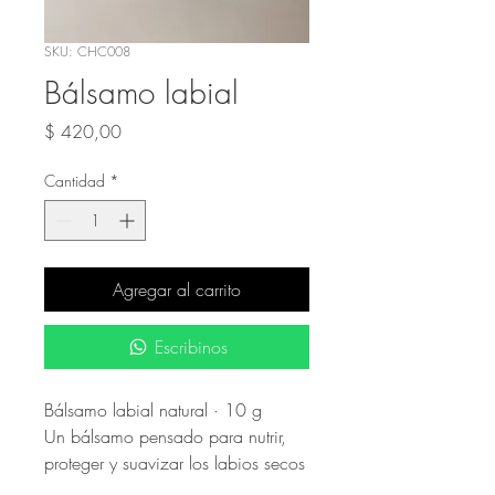
SKU: CHC008
Bálsamo labial
Precio
$ 420,00
Cantidad
*
Agregar al carrito
Escribinos
Bálsamo labial natural · 10 g
Un bálsamo pensado para nutrir,
proteger y suavizar los labios secos
o sensibles, dejando una sensación