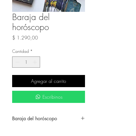
Baraja del
horóscopo
Precio
$ 1.290,00
Cantidad
*
Agregar al carrito
Escribinos
Baraja del horóscopo
Un libro y una baraja de cartas que