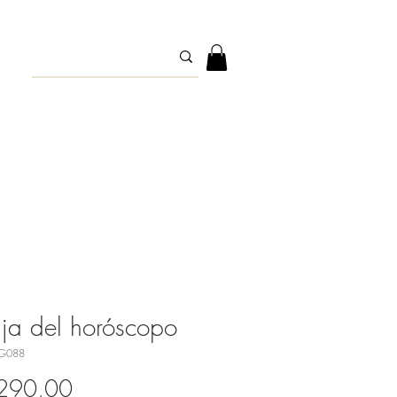
ja del horóscopo
G088
Precio
.290,00