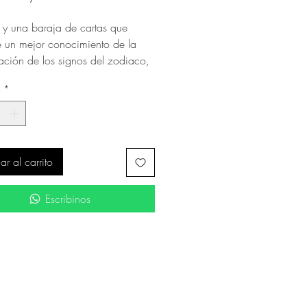
o y una baraja de cartas que
 un mejor conocimiento de la
tación de los signos del zodiaco,
uatro elementos, de los signos
d
*
nos y femeninos, y de la
ia de los planetas, el sol y la luna
signos del zodiáco.
r al carrito
Escribinos