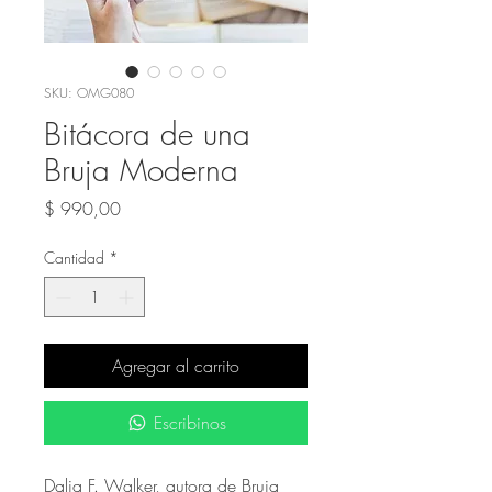
SKU: OMG080
Bitácora de una
Bruja Moderna
Precio
$ 990,00
Cantidad
*
Agregar al carrito
Escribinos
Dalia F. Walker, autora de Bruja