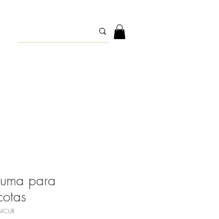
cuma para
otas
NICUR