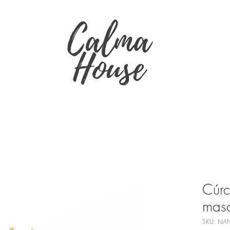
Cúr
masc
SKU: NA