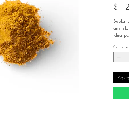
$ 1
Supleme
antiinfl
Ideal pa
digesti
Cantida
Present
Agrega