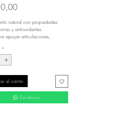
Precio
20,00
nto natural con propiedades
atorias y antioxidantes.
ra apoyar articulaciones,
ón y sistema inmune
d
*
ación 50 gramos
r al carrito
Escribinos