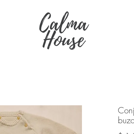
Conj
buzo