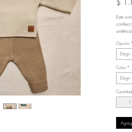
$ 1
Este co
confecc
sintétic
comodid
Opción
buzo co
detalles
Elegir
Color
*
Elegir
Cantida
Agrega