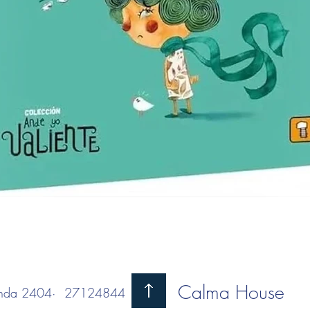
Vista rápida
Calma House
randa 2404· 27124844