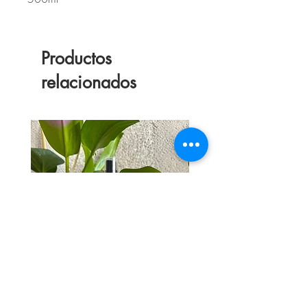
Productos
relacionados
Limpiador Ótico
Bifásico hidratante