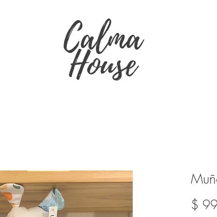
Muñe
$ 9