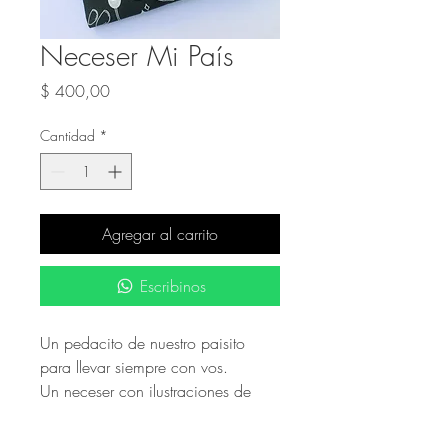
Neceser Mi País
Precio
$ 400,00
Cantidad
*
Agregar al carrito
Escribinos
Un pedacito de nuestro paisito
para llevar siempre con vos.
Un neceser con ilustraciones de
nuestra identidad y esos detalles
que nos hacen únicos. 🤍