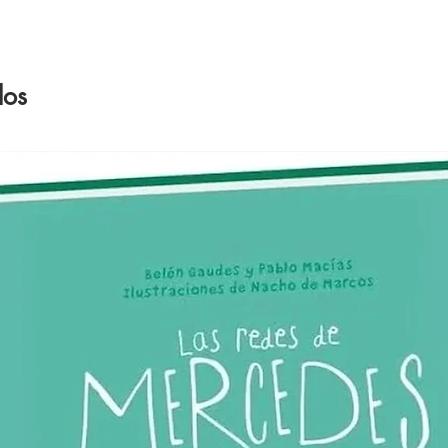
otras e
Present
impide 
líquido 
dos
contra 
manchas
Apto pa