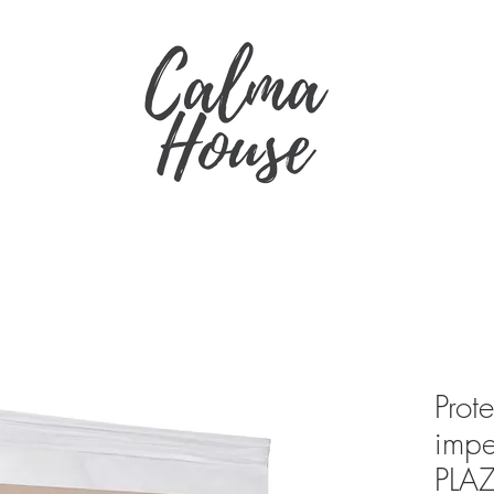
Prot
imp
PLA