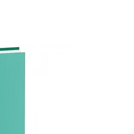
nfermedades alérgicas.
a una capa impermeable que
que penetre cualquier tipo de
y mal olor al colchón. Protege
pérdidas de orina, vómitos,
, polvo, gérmenes y hongos.
ra lavar en lavarropas.