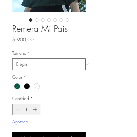
Remera Mi País
Precio
$ 900,00
Tamaño
*
Color
*
Cantidad
*
Agotado