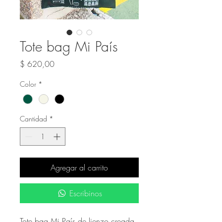
Tote bag Mi País
Precio
$ 620,00
Color
*
Cantidad
*
Agregar al carrito
Escribinos
Tote bag Mi País de lienzo creada