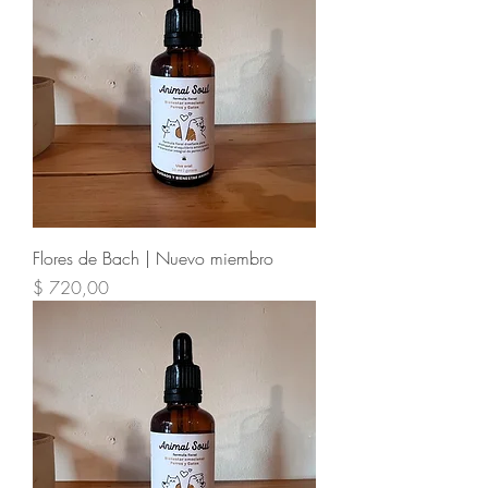
Flores de Bach | Nuevo miembro
Precio
$ 720,00