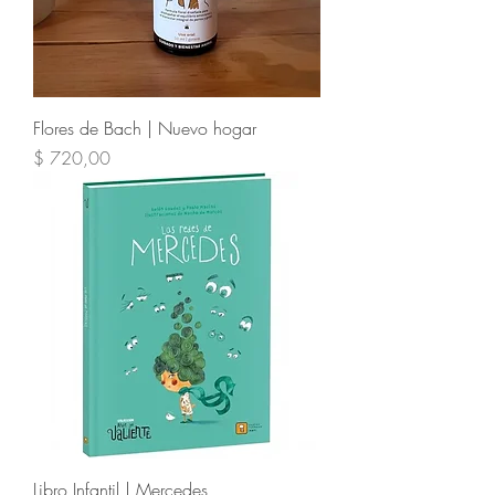
Flores de Bach | Nuevo hogar
Precio
$ 720,00
Libro Infantil | Mercedes