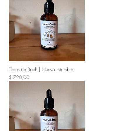
Flores de Bach | Nuevo miembro
Precio
$ 720,00