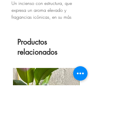
Un incienso con estructura, que
expresa un aroma elevado y
fragancias icónicas, en su más
pura expresión.
Las más puras resinas e ingredientes
naturales son los componentes de
Productos
este Incienso de calidad premium,
relacionados
que promete un perfume definido e
intenso, ideal para los amantes de
los aromas tradicionales.