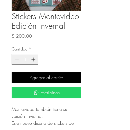
Stickers Montevideo
Edición Invernal
Precio
$ 200,00
Cantidad
*
Agregar al carrito
Escribinos
Montevideo también tiene su
versión invierno.
Este nuevo diseño de stickers de
Montevideo está inspirado en la