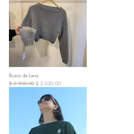
Buzos de Lana
Precio
Precio de oferta
$ 2.900,00
$ 2.030,00