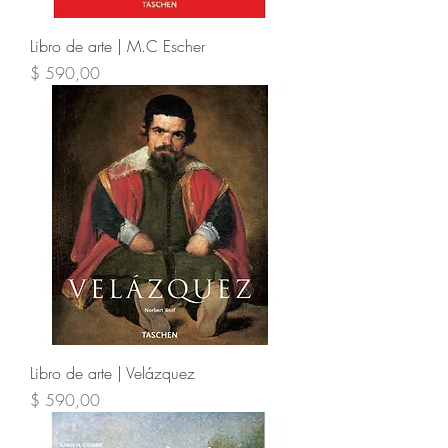
Libro de arte | M.C Escher
Precio
$ 590,00
Libro de arte | Velázquez
Precio
$ 590,00