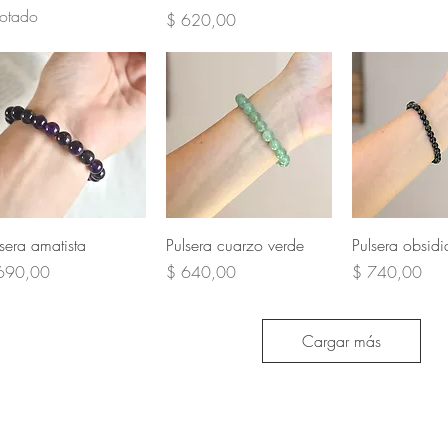
otado
Precio
$ 620,00
Vista rápida
Vista rápida
Vista rá
lsera amatista
Pulsera cuarzo verde
Pulsera obsid
cio
Precio
Precio
690,00
$ 640,00
$ 740,00
Cargar más