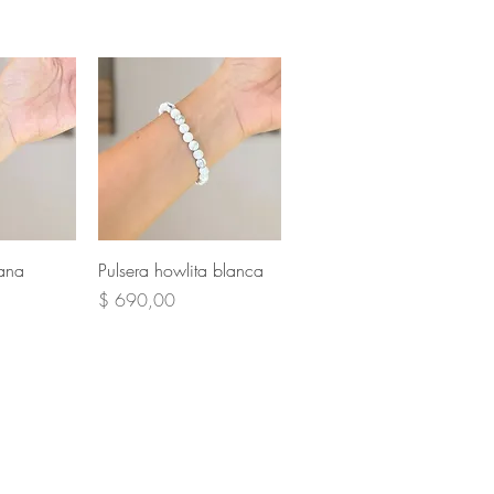
pida
Vista rápida
iana
Pulsera howlita blanca
Precio
$ 690,00