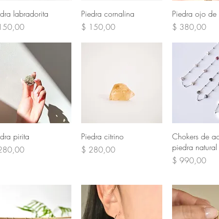
Vista rápida
Vista rápida
Vista rá
edra labradorita
Piedra cornalina
Piedra ojo de 
cio
Precio
Precio
150,00
$ 150,00
$ 380,00
Vista rápida
Vista rápida
Vista rá
dra pirita
Piedra citrino
Chokers de ac
piedra natural
cio
Precio
280,00
$ 280,00
Precio
$ 990,00