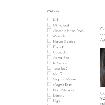
Marcas
Feder
Oh my god
Ca
Almendra Home Deco
co
Momlab
Ag
Natura Siberica
D'alma
Coco Julia
Animal Soul
La Semilla
Terra Tabú
Mas Te
Sagrada Madre
Magma Relief
Nani Veterinaria
Ca
Dársena
92
Ulga
nat