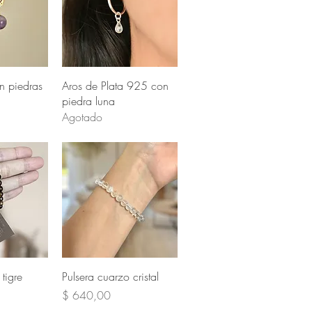
pida
Vista rápida
n piedras
Aros de Plata 925 con
piedra luna
Agotado
pida
Vista rápida
tigre
Pulsera cuarzo cristal
Precio
$ 640,00