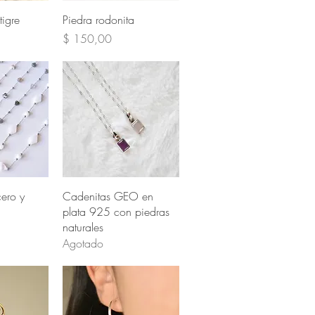
pida
Vista rápida
tigre
Piedra rodonita
Precio
$ 150,00
pida
Vista rápida
ero y
Cadenitas GEO en
plata 925 con piedras
naturales
Agotado