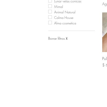
Lunar velas conicas
Ag
Mimal
Animal Natural
Calma House
Alma cosmetica
Borrar filtros
X
Pu
Pre
$ 