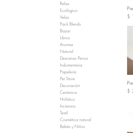
Relax
Pi
Ecológico
Pre
$ 
Velas
Pack Blends
Bazar
Libros
Aromas
Natural
Descanso Perros
Indumentaria
Papelería
Pet Store
Pie
Decoración
Pre
$ 
Cerámica
Holístico
Inciensos
Textil
Cosmética natural
Bebés y Niños