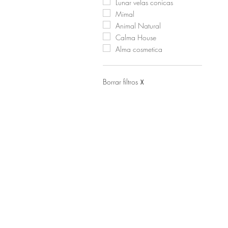
Lunar velas conicas
Mimal
Animal Natural
Calma House
Alma cosmetica
Borrar filtros
X