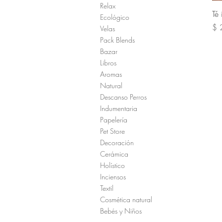
Relax
Té 
Ecológico
Pre
$ 
Velas
Pack Blends
Bazar
Libros
Aromas
Natural
Descanso Perros
Indumentaria
Papelería
Pet Store
Decoración
Cerámica
Holístico
Inciensos
Textil
Cosmética natural
Bebés y Niños