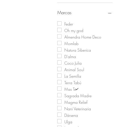
Marcas
Feder
Oh my god
Almendra Home Deco
Momlab
Natura Siberica
D'alma
Coco Julia
Animal Soul
La Semilla
Terra Tabú
Mas Te
Sagrada Madre
Magma Relief
Nani Veterinaria
Dársena
Ulga