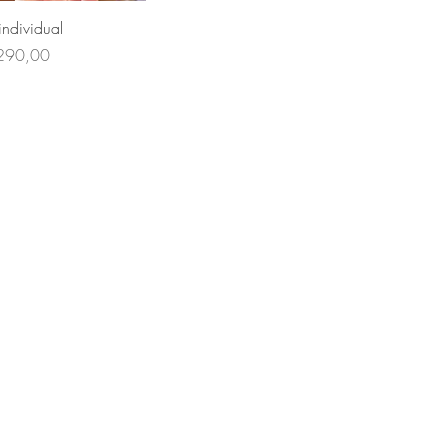
Vista rápida
individual
cio
290,00