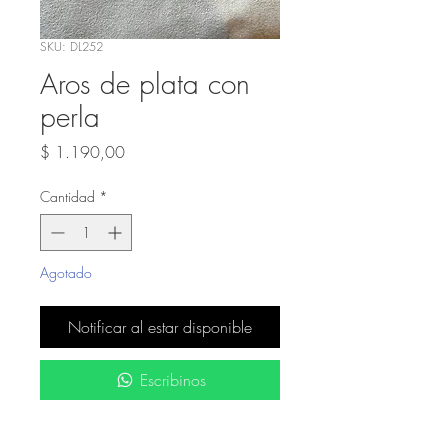
SKU: DL252
Aros de plata con
perla
Precio
$ 1.190,00
Cantidad
*
Agotado
Notificar al estar disponible
Escribinos