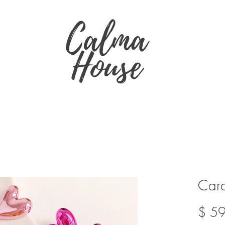
Car
$ 5