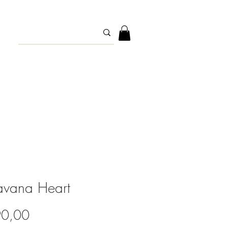
avana Heart
Precio
90,00