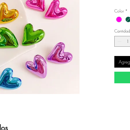
Color
*
Cantida
Agrega
dos