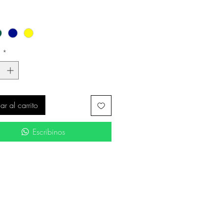
d
*
r al carrito
Escribinos