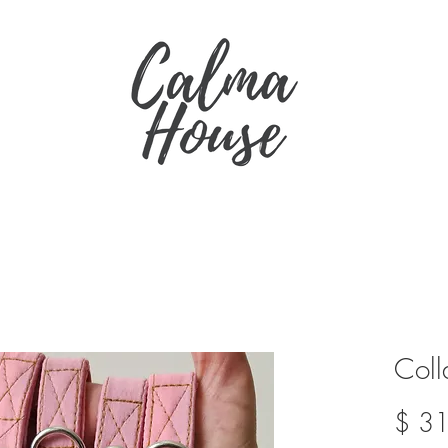
Coll
$ 3