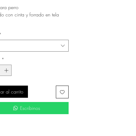
para perro
o con cinta y forrado en tela
o fabricado en Uruguay
*
d
*
r al carrito
Escribinos