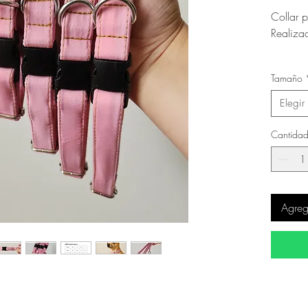
Collar 
Realizad
Product
Tamaño
Elegir
Cantida
Agrega