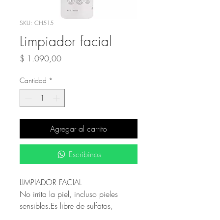
SKU: CH515
Limpiador facial
Precio
$ 1.090,00
Cantidad
*
Agregar al carrito
Escribinos
LIMPIADOR FACIAL
No irrita la piel, incluso pieles
sensibles.Es libre de sulfatos,
contiene un agente limpiador