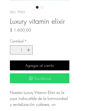
SKU: TT052
Luxury vitamin elixir
Precio
$ 1.600,00
Cantidad
*
Agregar al carrito
Escribinos
Nuestro Luxury Vitamin Elixir es la
joya indiscutible de la luminosidad
y revitalización cutánea, un
tratamiento de lujo con activos de