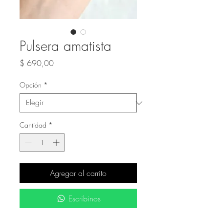
Pulsera amatista
Precio
$ 690,00
Opción
*
Cantidad
*
Agregar al carrito
Escribinos