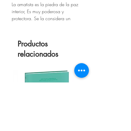
La amatista es la piedra de la paz
interior, Es muy poderosa y
protectora. Se la considera un
tranquilizante natural que ayuda a
bloquear las energías ambientales
negativas.
Productos
relacionados
Limpia el aura y transmuta la
energía no deseada, además de
estimular los chakras de la garganta
y coronilla.⁣⁣
- DESCRIPCIÓN:
Pulsera de piedra amatista hecha
con tanza elástica y cuenta de
acero (tapa nudo).