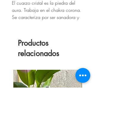
El cuarzo cristal es la piedra del
aura. Trabaja en el chakra corona.
Se caracteriza por ser sanadora y
balancear la energía en el plano
emocional, físico y espiritual.
Es muy utilizada para meditar y
Productos
armonizar los chakras del cuerpo.
relacionados
Además, favorece la concentración
y activa la memoria.
Se considera uno de los cuarzos
más potentes.
- DESCRIPCIÓN:
Pulsera de piedra natural cuarzo
cristal hecha en tanza elástica.