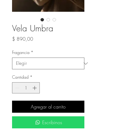
Vela Umbra
Precio
$ 890,00
Fragancia
*
Cantidad
*
Agregar al carrito
Escribinos