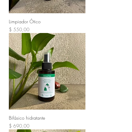
Limpiador Ótico
Precio
$ 550,00
Bifásico hidratante
Precio
$ 690,00