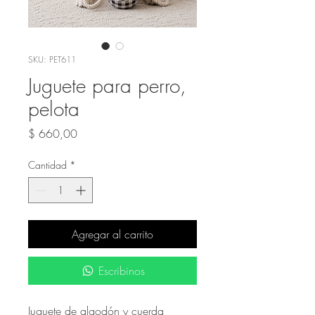
SKU: PET611
Juguete para perro,
pelota
Precio
$ 660,00
Cantidad
*
Agregar al carrito
Escribinos
Juguete de algodón y cuerda