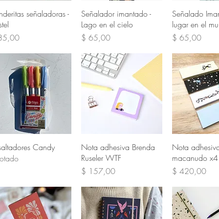
Vista rápida
Vista rápida
Vista rá
nderitas señaladoras -
Señalador imantado -
Señalado Iman
tel
Lago en el cielo
lugar en el m
cio
Precio
Precio
85,00
$ 65,00
$ 65,00
Vista rápida
Vista rápida
Vista rá
saltadores Candy
Nota adhesiva Brenda
Nota adhesiv
Ruseler WTF
macanudo x4
otado
Precio
Precio
$ 157,00
$ 420,00