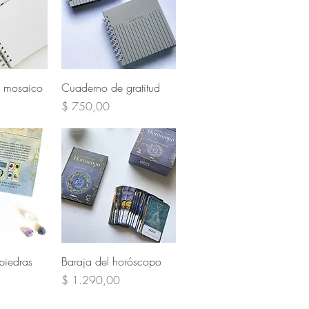
pida
Vista rápida
e mosaico
Cuaderno de gratitud
Precio
$ 750,00
pida
Vista rápida
piedras
Baraja del horóscopo
Precio
$ 1.290,00