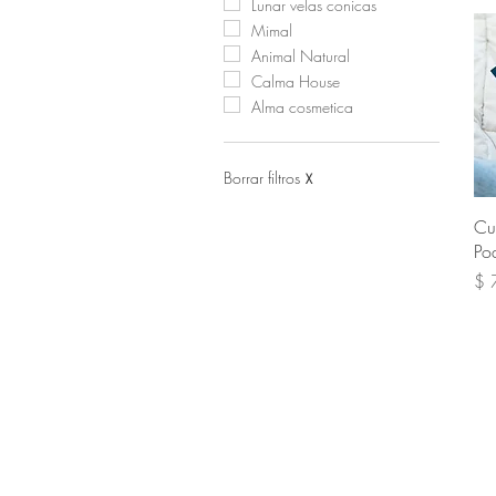
Lunar velas conicas
Mimal
Animal Natural
Calma House
Alma cosmetica
Borrar filtros
X
Cu
Po
Pre
$ 