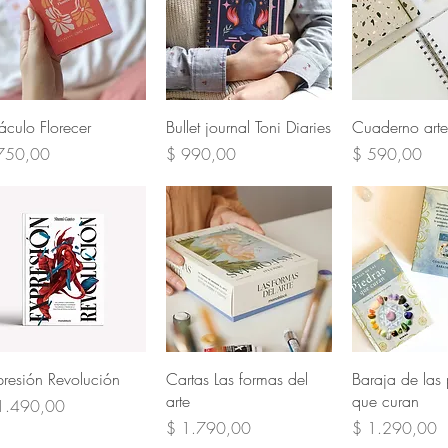
Vista rápida
Vista rápida
Vista rá
áculo Florecer
Bullet journal Toni Diaries
Cuaderno art
cio
Precio
Precio
750,00
$ 990,00
$ 590,00
Vista rápida
Vista rápida
Vista rá
presión Revolución
Cartas Las formas del
Baraja de las 
arte
que curan
cio
1.490,00
Precio
Precio
$ 1.790,00
$ 1.290,00