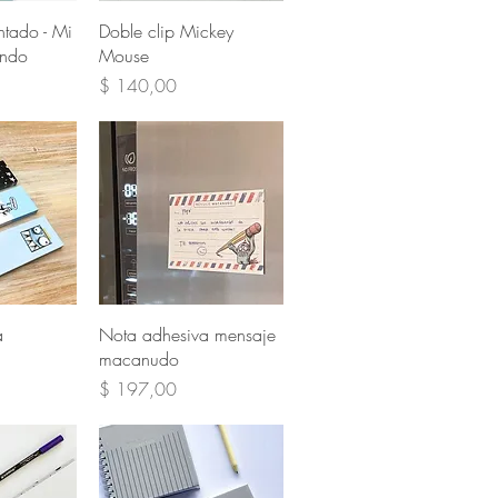
pida
Vista rápida
tado - Mi
Doble clip Mickey
undo
Mouse
Precio
$ 140,00
pida
Vista rápida
a
Nota adhesiva mensaje
macanudo
Precio
$ 197,00