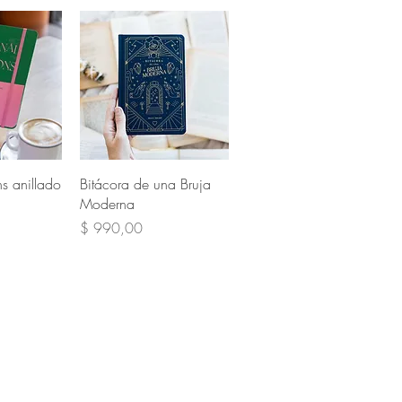
pida
Vista rápida
ns anillado
Bitácora de una Bruja
Moderna
Precio
$ 990,00