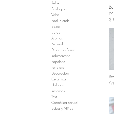
Relax
Ba
Ecológico
pas
Velas
Pre
$ 
Pack Blends
Bazar
Libros
Aromas
Natural
Descanso Perros
Indumentaria
Papelería
Pet Store
Decoración
Re
Cerámica
Ag
Holístico
Inciensos
Textil
Cosmética natural
Bebés y Niños