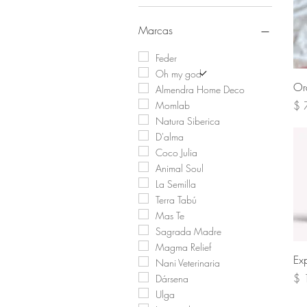
Marcas
Feder
Oh my god
Or
Almendra Home Deco
Pre
$ 
Momlab
Natura Siberica
D'alma
Coco Julia
Animal Soul
La Semilla
Terra Tabú
Mas Te
Sagrada Madre
Magma Relief
Ex
Nani Veterinaria
Pre
$ 
Dársena
Ulga