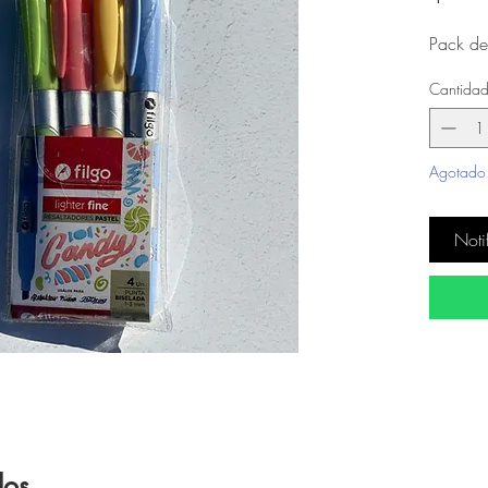
Pack de
Cantida
Agotado
Noti
dos