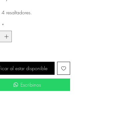
 4 resaltadores.
d
*
ficar al estar disponible
Escribinos