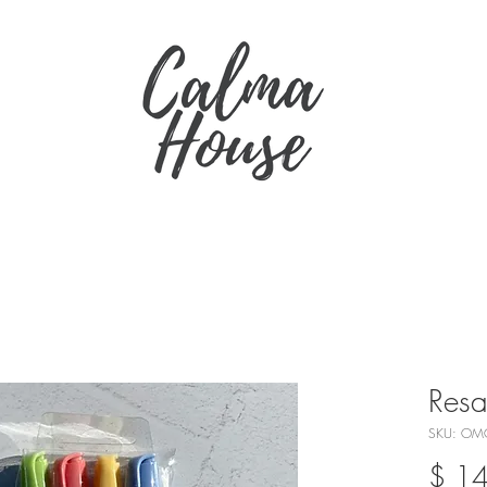
Resa
SKU: OM
$ 1