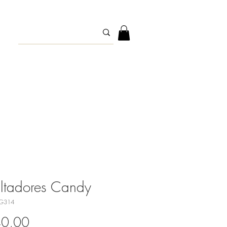
ltadores Candy
G314
Precio
40,00