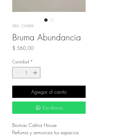
SKU: CH269
Bruma Abundancia
Precio
$ 560,00
Cantidad
*
Agregar al carrito
Escribinos
Brumas Calma House
Perfuma y armoniza tus espacios