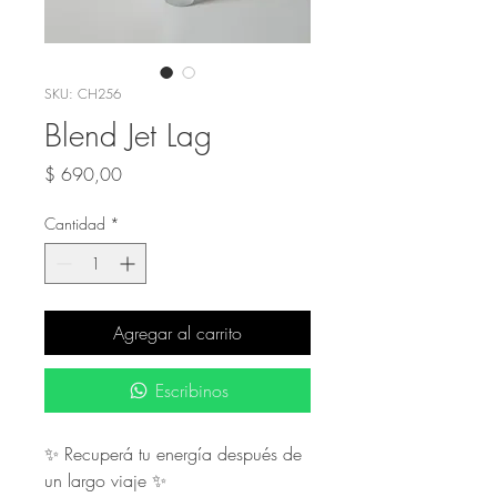
SKU: CH256
Blend Jet Lag
Precio
$ 690,00
Cantidad
*
Agregar al carrito
Escribinos
✨ Recuperá tu energía después de
un largo viaje ✨