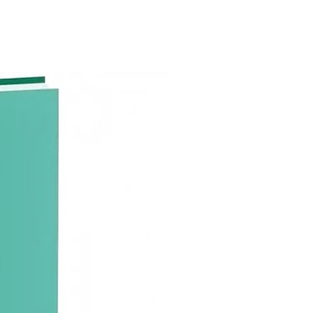
nido: Hoja con datos personales
dario mensual para llenar
la del mes ilustrada con un color
personales y laborales
sos y Gastos mensuales
l de Hábitos
lo
 a la vista
mientos del mes
en y puesta a punto del mes
a del stickers
 sus hojas son punteadas.