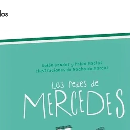
- Conte
- Calen
dos
- Caratu
por mes
- Metas 
- Ingre
- Contro
- Mi cic
- Semana
- Pensa
- Resum
- Planch
- Todas