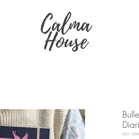
Bulle
Diar
SKU: OM