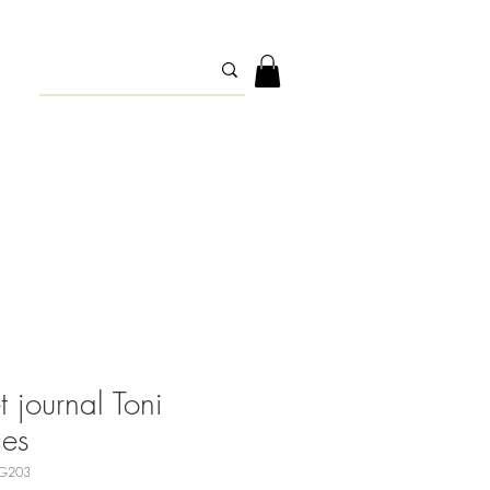
t journal Toni
ies
G203