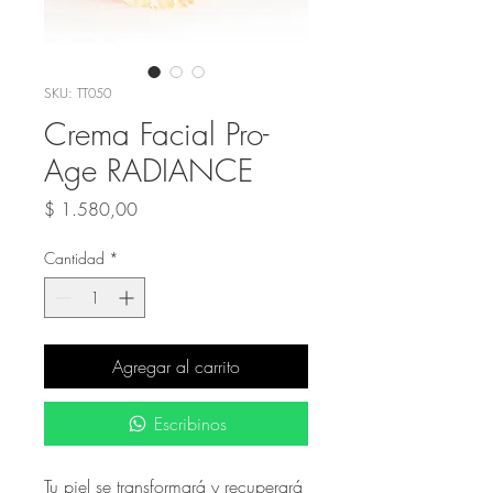
SKU: TT050
Crema Facial Pro-
Age RADIANCE
Precio
$ 1.580,00
Cantidad
*
Agregar al carrito
Escribinos
Tu piel se transformará y recuperará