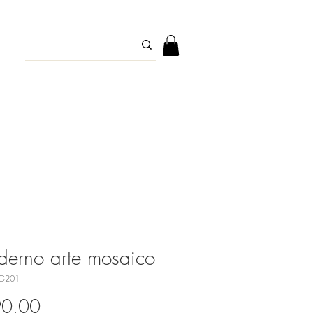
erno arte mosaico
G201
Precio
90,00