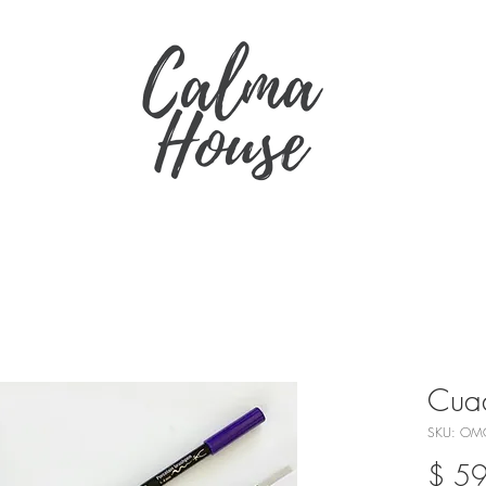
Cuad
SKU: OM
$ 5