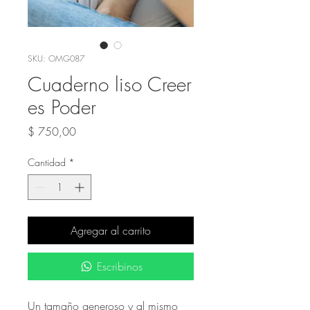
SKU: OMG087
Cuaderno liso Creer
es Poder
Precio
$ 750,00
Cantidad
*
Agregar al carrito
Escribinos
Un tamaño generoso y al mismo