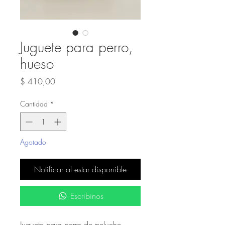
Juguete para perro,
hueso
Precio
$ 410,00
Cantidad
*
Agotado
Notificar al estar disponible
Escribinos
Juguete para perro de peluche