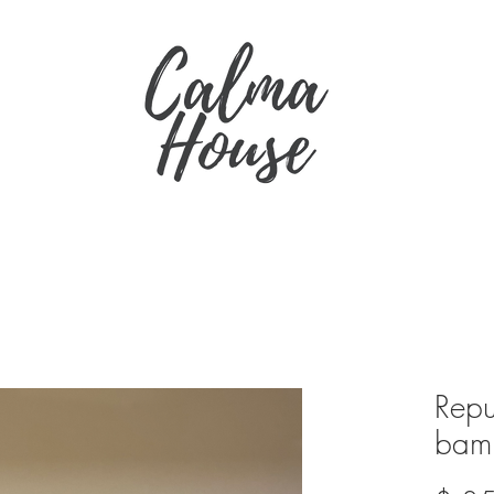
Repu
bam