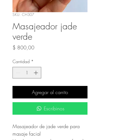
SKU: CH307
Masajeador jade
verde
Precio
$ 800,00
Cantidad
*
Agregar al carrito
Escribinos
Masajeador de jade verde para
masaje facial