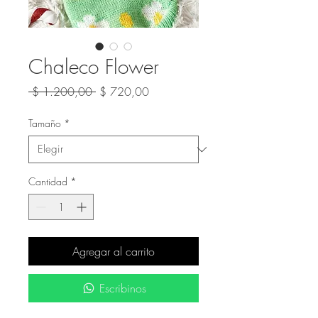
Chaleco Flower
Precio
Precio
 $ 1.200,00 
$ 720,00
de
oferta
Tamaño
*
Cantidad
*
Agregar al carrito
Escribinos