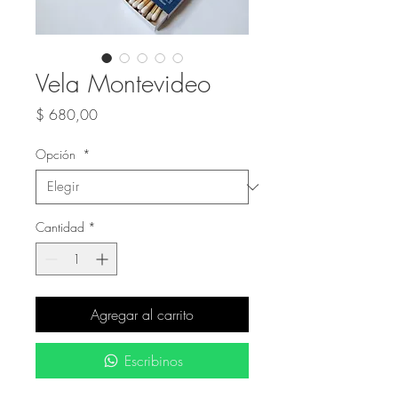
Vela Montevideo
Precio
$ 680,00
Opción
*
Cantidad
*
Agregar al carrito
Escribinos