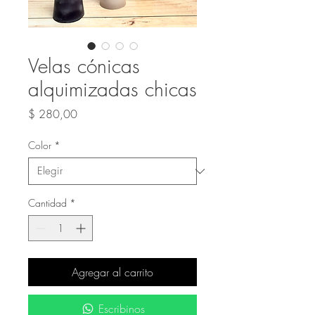
Velas cónicas
alquimizadas chicas
Precio
$ 280,00
Color
*
Cantidad
*
Agregar al carrito
Escribinos