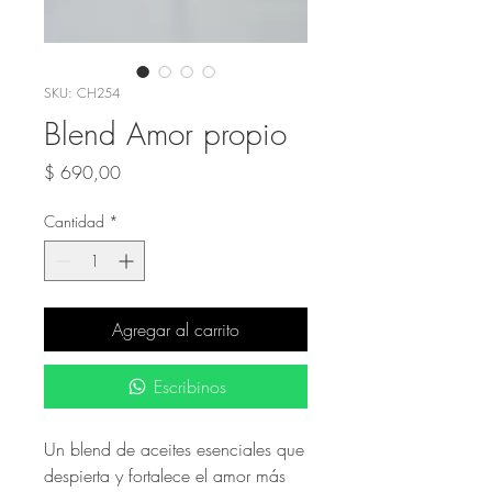
SKU: CH254
Blend Amor propio
Precio
$ 690,00
Cantidad
*
Agregar al carrito
Escribinos
Un blend de aceites esenciales que
despierta y fortalece el amor más