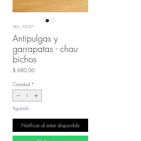
SKU: AS037
Antipulgas y
garrapatas - chau
bichos
Precio
$ 680,00
Cantidad
*
Agotado
Notificar al estar disponible