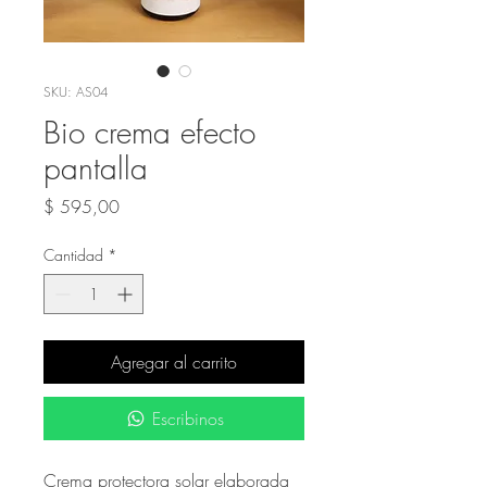
SKU: AS04
Bio crema efecto
pantalla
Precio
$ 595,00
Cantidad
*
Agregar al carrito
Escribinos
Crema protectora solar elaborada