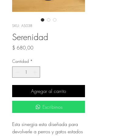
SKU: AS038
Serenidad
Precio
$ 680,00
Cantidad
*
Agregar al carrito
Escribinos
Esta sinergia esta diseñada para
devolverle a perros y gatos estados