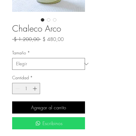
Chaleco Arco
Precio
Precio
 $ 1.200,00 
$ 480,00
de
oferta
Tamaño
*
Cantidad
*
Agregar al carrito
Escribinos