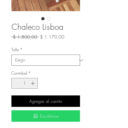
Chaleco Lisboa
Precio
Precio
 $ 1.800,00 
$ 1.170,00
de
oferta
Talle
*
Cantidad
*
Agregar al carrito
Escribinos